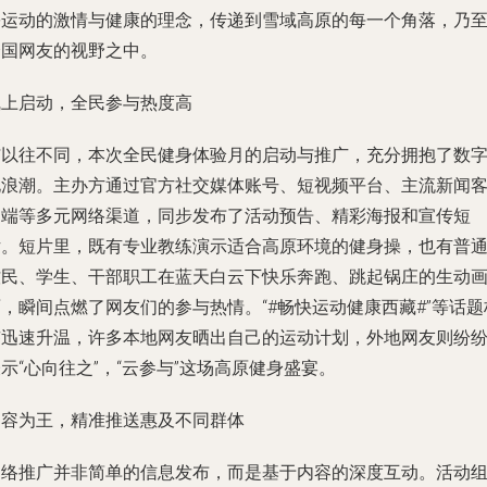
份运动的激情与健康的理念，传递到雪域高原的每一个角落，乃
全国网友的视野之中。
线上启动，全民参与热度高
与以往不同，本次全民健身体验月的启动与推广，充分拥抱了数
化浪潮。主办方通过官方社交媒体账号、短视频平台、主流新闻
户端等多元网络渠道，同步发布了活动预告、精彩海报和宣传短
片。短片里，既有专业教练演示适合高原环境的健身操，也有普
牧民、学生、干部职工在蓝天白云下快乐奔跑、跳起锅庄的生动
，瞬间点燃了网友们的参与热情。“#畅快运动健康西藏#”等话题
签迅速升温，许多本地网友晒出自己的运动计划，外地网友则纷
示“心向往之”，“云参与”这场高原健身盛宴。
内容为王，精准推送惠及不同群体
网络推广并非简单的信息发布，而是基于内容的深度互动。活动