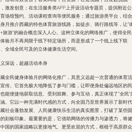
赛，激发创意；在生活服务类APP上开设活动专题页，提供附近公
体育场馆预约、活动课程查询等便民服务；通过旅游类平台，结
健身月推介西藏的特色体育旅游线路，如徒步、骑行路线等，让“
育+旅游”的融合概念深入人心。这种立体化的网络推广，使得全民
身体验月不再局限于线下特定场所，而是形成了一个线上线下联
动、全域全民可及的立体健康生活空间。
意义深远，超越活动本身
西藏全民健身体验月的网络化推广，其意义远超一次普通的体育
动宣传。它首先极大地降低了参与门槛，让即便身处偏远地区的
众也能便捷地获取信息、受到鼓舞、参与互动，真正体现了“全民”
内涵。它以一种充满时代感的方式，向全国乃至世界展示了新时
西藏社会蓬勃发展、人民健康快乐生活的真实图景，打破了某些
有的刻板印象。最重要的是，它借助网络的传播力与渗透力，将
康中国的国家战略以更接地气、更受欢迎的方式，根植于高原群