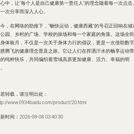
的心中，让“每个人是自己健康第一责任人”的理念随着每一次点击
每一次分享而深入人心。
如今，在网络的助推下，“畅快运动，健康西藏”的号召正回响在城
的公园、乡村的广场、学校的操场和每一个家庭的角落。这场全
健身体验月，不仅是一次关于身体力行的倡议，更是一次借助数
翅膀腾飞的健康理念普及之旅。它让人们在挥洒汗水的畅享运动
来的纯粹快乐，共同编织着雪域高原更加健康、活力、幸福的明
天。
如若转载，请注明出处：
ttp://www.0934baidu.com/product/20.html
新时间：2026-08-08 03:40:30