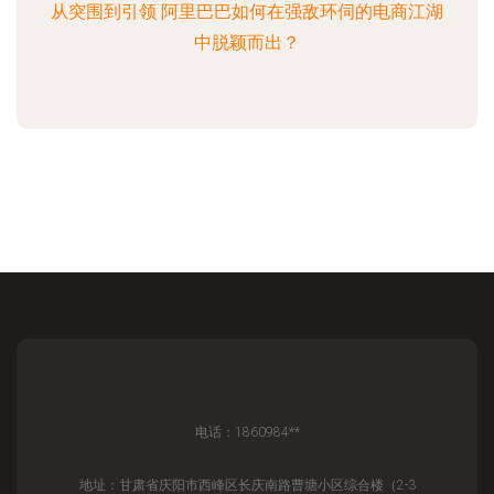
从突围到引领 阿里巴巴如何在强敌环伺的电商江湖
中脱颖而出？
电话：1860984**
地址：甘肃省庆阳市西峰区长庆南路曹塘小区综合楼（2-3