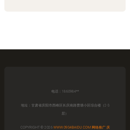
电话：1860984**
地址：甘肃省庆阳市西峰区长庆南路曹塘小区综合楼（2-3
层）
COPYRIGHT © 2026
WWW.0934BAIDU.COM
网络推广
庆